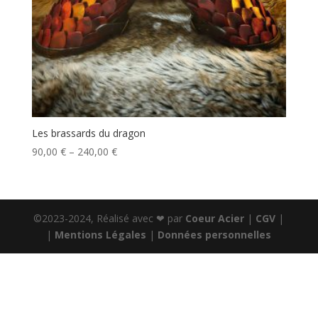
Les brassards du dragon
90,00
€
–
240,00
€
©2023-2024, Réalisé avec ❤ par
Coeur Acier
|
CGV
|
|
Mentions Légales
|
Données personnelles