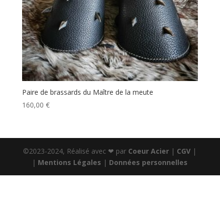
Paire de brassards du Maître de la meute
160,00
€
©2023-2024, Réalisé avec ❤ par
Coeur Acier
|
CGV
|
|
Mentions Légales
|
Données personnelles