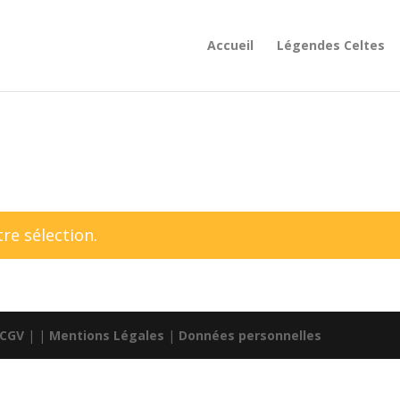
Accueil
Légendes Celtes
re sélection.
CGV
| |
Mentions Légales
|
Données personnelles