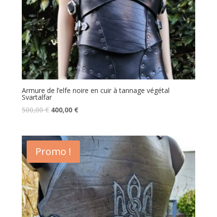
Armure de l’elfe noire en cuir à tannage végétal
Svartalfar
Le
Le
500,00
€
400,00
€
prix
prix
initial
actuel
était :
est :
Promo !
500,00 €.
400,00 €.