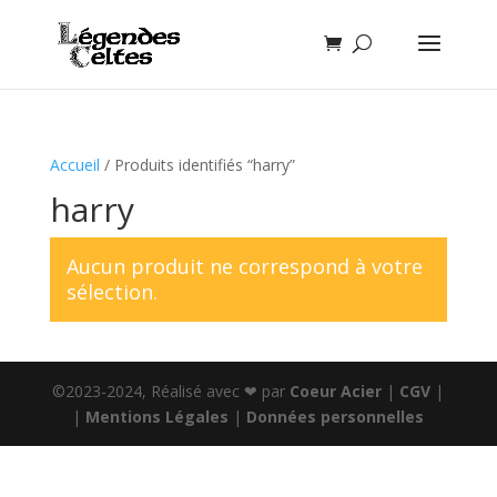
Accueil
/ Produits identifiés “harry”
harry
Aucun produit ne correspond à votre
sélection.
©2023-2024, Réalisé avec ❤ par
Coeur Acier
|
CGV
|
|
Mentions Légales
|
Données personnelles