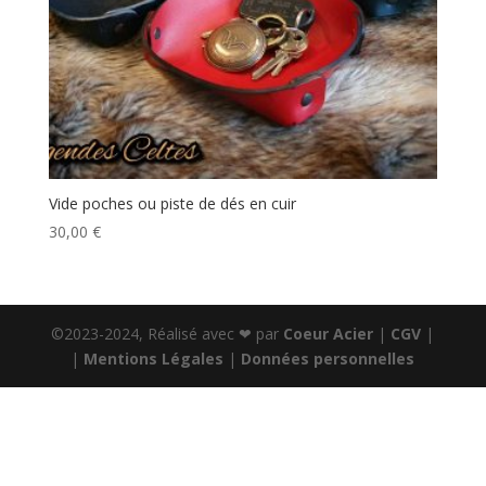
Vide poches ou piste de dés en cuir
30,00
€
©2023-2024, Réalisé avec ❤ par
Coeur Acier
|
CGV
|
|
Mentions Légales
|
Données personnelles