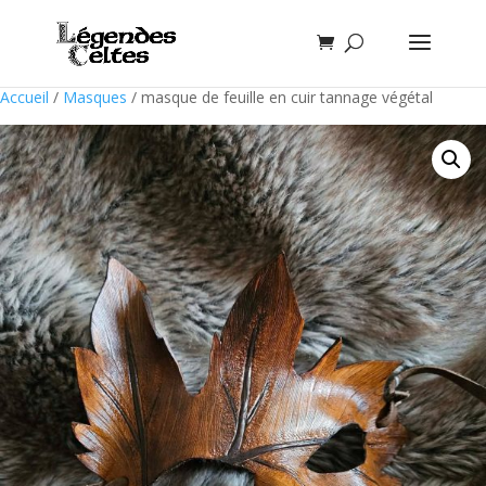
Accueil
/
Masques
/ masque de feuille en cuir tannage végétal