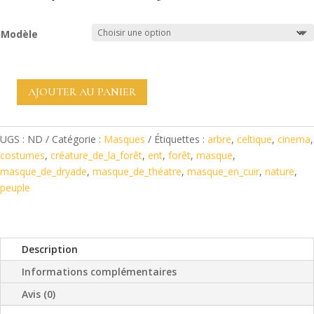
Modèle
AJOUTER AU PANIER
quantité
de
masque
UGS :
ND
Catégorie :
Masques
Étiquettes :
arbre
,
celtique
,
cinema
,
de
costumes
,
créature_de_la_forêt
,
ent
,
forêt
,
masque
,
feuille
masque_de_dryade
,
masque_de_théatre
,
masque_en_cuir
,
nature
,
en
peuple
cuir
tannage
végétal
Description
Informations complémentaires
Avis (0)