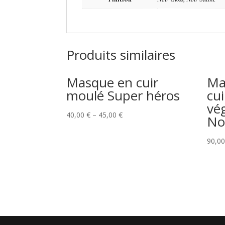
Produits similaires
Masque en cuir
Ma
moulé Super héros
cu
vé
40,00
€
–
45,00
€
No
90,0