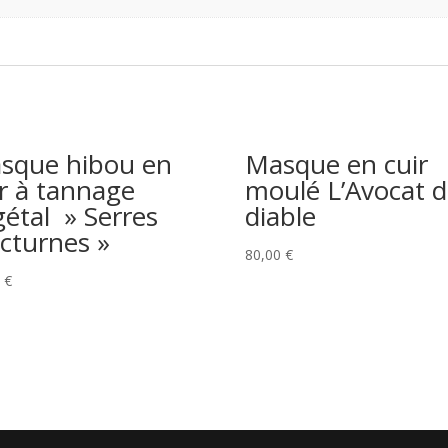
sque hibou en
Masque en cuir
ir à tannage
moulé L’Avocat 
gétal » Serres
diable
cturnes »
80,00
€
0
€