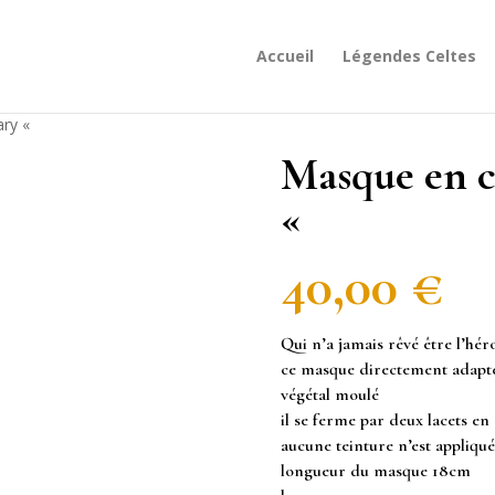
Accueil
Légendes Celtes
ary «
Masque en c
«
40,00
€
Qui n’a jamais rêvé être l’hé
ce masque directement adapté 
végétal moulé
il se ferme par deux lacets en 
aucune teinture n’est appliquée
longueur du masque 18cm