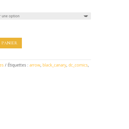
 PANIER
es
Étiquettes :
arrow
,
black_canary
,
dc_comics
,