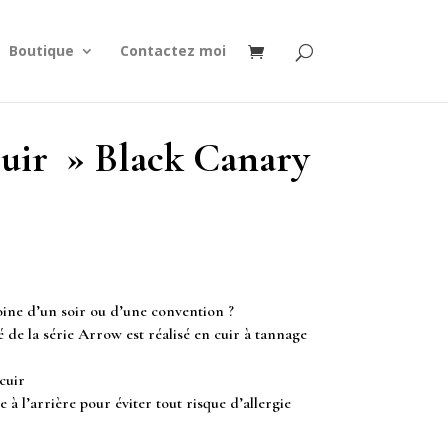
Boutique
Contactez moi
uir » Black Canary
roine d’un soir ou d’une convention ?
de la série Arrow est réalisé en cuir à tannage
cuir
 à l’arrière pour éviter tout risque d’allergie