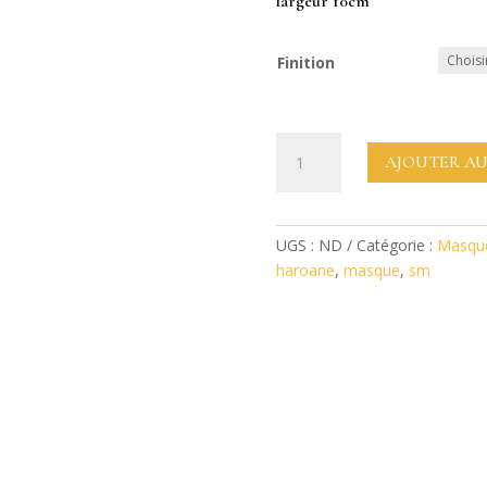
largeur 10cm
Finition
quantité
AJOUTER AU
de
Masque
en
cuir
UGS :
ND
Catégorie :
Masqu
"
haroane
,
masque
,
sm
Black
Canary
"