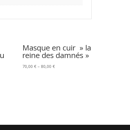
Masque en cuir » la
du
reine des damnés »
70,00
€
–
80,00
€