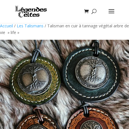
Accueil
/
Les Talismans
/ Talisman en cuir à tannage végétal arbre de
vie » life »