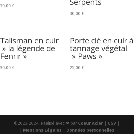
Serpents
70,00
€
30,00
€
Talisman en cuir
Porte clé en cuir à
» la légende de
tannage végétal
Fenrir »
» Paws »
30,00
€
25,00
€
©2023-2024, Réalisé avec ❤ par
Coeur Acier
|
CGV
|
|
Mentions Légales
|
Données personnelles