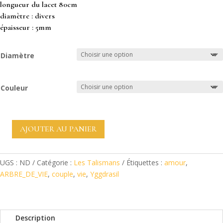
longueur du lacet 80cm
diamètre : divers
épaisseur : 5mm
Diamètre
Couleur
AJOUTER AU PANIER
quantité
de
Talisman
UGS :
ND
Catégorie :
Les Talismans
Étiquettes :
amour
,
en
ARBRE_DE_VIE
,
couple
,
vie
,
Yggdrasil
cuir
à
tannage
végétal
Description