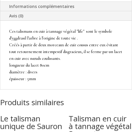
arbre
Informations complémentaires
de
vie
Avis (0)
"
life"
Ces talismans en cuir à tannage végétal "life" sont le symbole
d'yggdrasil l'arbre à l'origine de toute vie .
Créés à partir de deux morceaux de cuir cousus entre eux évitant
tout retournement intempestif disgracieux, il se ferme par un lacet
en cuir avec nœuds coulissants.
longueur du lacet 80cm
diamètre : divers
épaisseur : 5mm
Produits similaires
Le talisman
Talisman en cuir
unique de Sauron
à tannage végétal