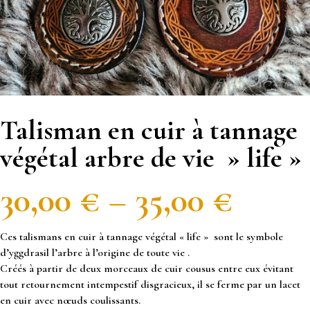
Talisman en cuir à tannage
végétal arbre de vie » life »
30,00
€
–
35,00
€
Ces talismans en cuir à tannage végétal « life » sont le symbole
d’yggdrasil l’arbre à l’origine de toute vie .
Créés à partir de deux morceaux de cuir cousus entre eux évitant
tout retournement intempestif disgracieux, il se ferme par un lacet
en cuir avec nœuds coulissants.