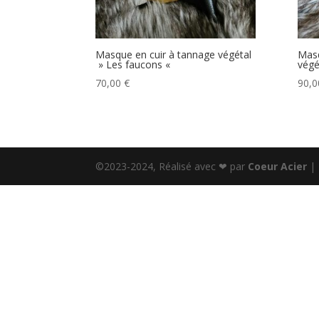
Masque en cuir à tannage végétal
Masq
» Les faucons «
végé
70,00
€
90,
©2023-2024, Réalisé avec ❤ par
Coeur Acier
|