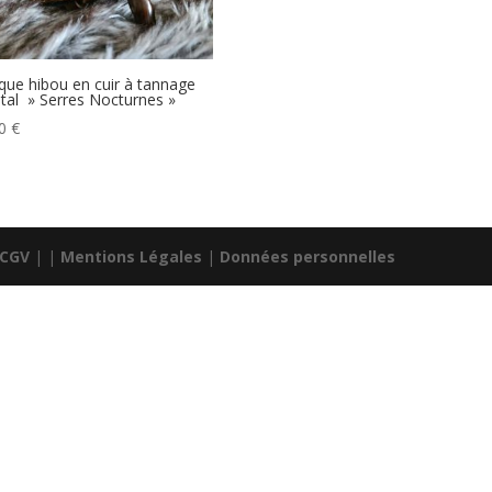
ue hibou en cuir à tannage
tal » Serres Nocturnes »
00
€
CGV
| |
Mentions Légales
|
Données personnelles