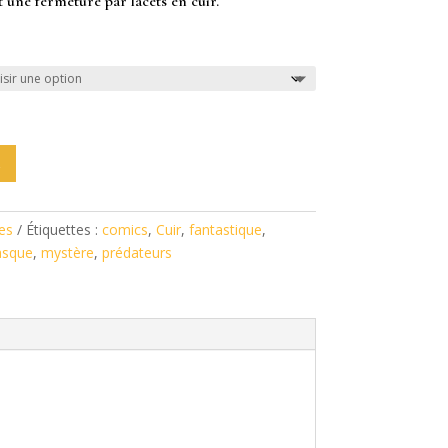
t une fermeture par lacets en cuir.
es
Étiquettes :
comics
,
Cuir
,
fantastique
,
sque
,
mystère
,
prédateurs