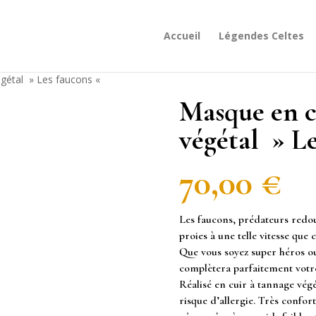
Accueil
Légendes Celtes
égétal » Les faucons «
Masque en c
végétal » L
70,00
€
Les faucons, prédateurs redout
proies à une telle vitesse que 
Que vous soyez super héros ou
complètera parfaitement votr
Réalisé en cuir à tannage végét
risque d’allergie. Très confor