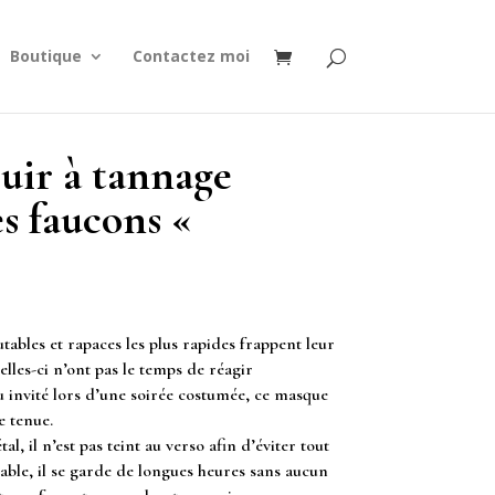
Boutique
Contactez moi
uir à tannage
es faucons «
ables et rapaces les plus rapides frappent leur
celles-ci n’ont pas le temps de réagir
 invité lors d’une soirée costumée, ce masque
e tenue.
al, il n’est pas teint au verso afin d’éviter tout
table, il se garde de longues heures sans aucun