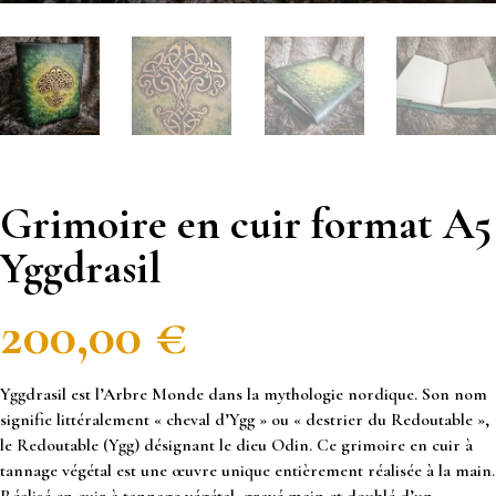
Grimoire en cuir format A5
Yggdrasil
200,00
€
Yggdrasil est l’Arbre Monde dans la mythologie nordique. Son nom
signifie littéralement « cheval d’Ygg » ou « destrier du Redoutable »,
le Redoutable (Ygg) désignant le dieu Odin. Ce grimoire en cuir à
tannage végétal est une œuvre unique entièrement réalisée à la main.