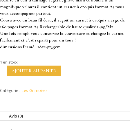
Réalisé en cuir à tannage végétal, gravé main et doublé d’un
magnifique velours il contient un carnet à croquis format A5 pour
vous accompagner partout.
Cousu avec un beau fil écru, il reçoit un carnet à croquis vierge de
160 pages format A5 Rechargeable de haute qualité 140g/M2
Une fois rempli vous conservez la couverture et changez le carnet
facilement et c’est reparti pour un tour !
dimensions fermé : 18x24x3,5cm
1 en stock
AJOUTER AU PANIER
quantité
de
Grimoire
Catégorie :
Les Grimoires
en
cuir
format
A5
Avis (0)
Yggdrasil