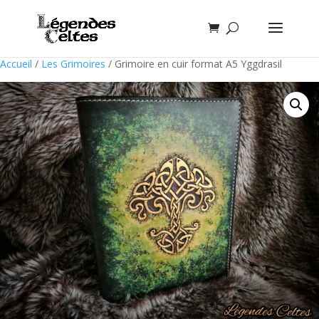
Accueil
/
Les Grimoires
/ Grimoire en cuir format A5 Yggdrasil