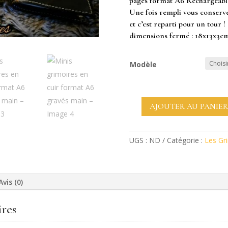
pages format A6 Rechargeable
Une fois rempli vous conserve
et c’est reparti pour un tour !
dimensions fermé : 18x13x3c
Modèle
AJOUTER AU PANIER
quantité
de
Minis
UGS :
ND
Catégorie :
Les Gr
grimoires
en
cuir
Avis (0)
format
A6
gravés
res
main