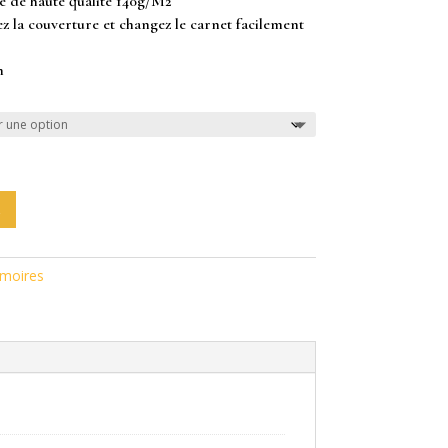
 de haute qualité 140g/M2
z la couverture et changez le carnet facilement
m
imoires