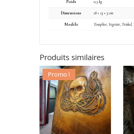
Poids
0,5 kg
Dimensions
18 × 13 × 3 cm
Modèle
Templier, Vegvisir, Triskel,
Produits similaires
Promo !