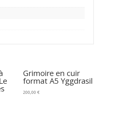
à
Grimoire en cuir
Le
format A5 Yggdrasil
es
200,00
€