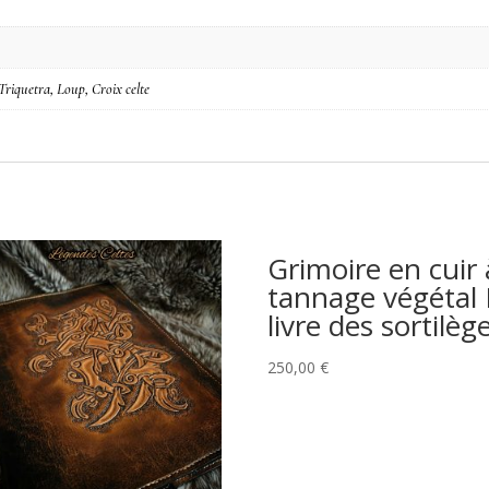
 Triquetra, Loup, Croix celte
Grimoire en cuir 
tannage végétal 
livre des sortilèg
250,00
€