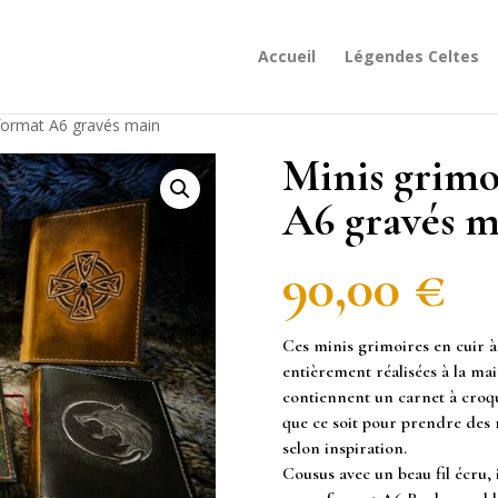
Accueil
Légendes Celtes
 format A6 gravés main
Minis grimo
A6 gravés m
90,00
€
Ces minis grimoires en cuir à
entièrement réalisées à la mai
contiennent un carnet à cro
que ce soit pour prendre des 
selon inspiration.
Cousus avec un beau fil écru, 